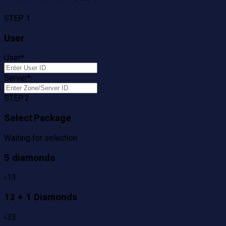
STEP 1
User
User
*
Server
*
STEP 2
Select Package
Waiting for selection
5 diamonds
৳
13
13 + 1 Diamonds
৳
33