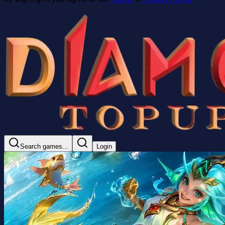
Search games...
Login