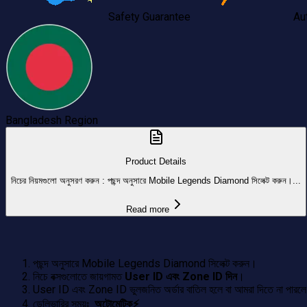
Safety Guarantee
Au
Bangladesh
Region
Product Details
নিচের নিয়মগুলো অনুসরণ করুন : পছন্দ অনুসারে Mobile Legends Diamond সিলেক্ট করুন।...
Read more
পছন্দ
অনুসারে Mobile Legends
Diamon
d সিলেক্ট করুন।
নিচে বক্সগুলোতে জায়গামত
User ID এবং Zone ID দিন
।
User ID এবং Zone ID ভুলজনিত অর্ডার বাতিল হলে বা আমরা দিতে না পারলে 
ডেলিভারির সময়ঃ
অটোমেটিক
⚡