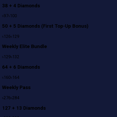
38 + 4 Diamonds
৳
97
৳
100
50 + 5 Diamonds (First Top-Up Bonus)
৳
126
৳
129
Weekly Elite Bundle
৳
129
৳
132
64 + 6 Diamonds
৳
160
৳
164
Weekly Pass
৳
276
৳
284
127 + 13 Diamonds