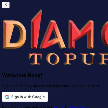
Welcome Back!
Sign in to manage orders and track your sales in one place.
By signing in, you agree to our
Terms
&
Privacy Policy